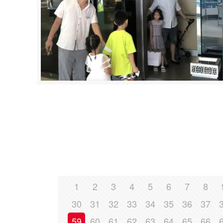
1
2
3
4
5
6
7
8
30
31
32
33
34
35
36
37
59
60
61
62
63
64
65
66