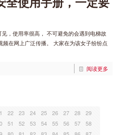
安全使用手册，一定要
可见，使用率很高， 不可避免的会遇到电梯故
 视频在网上广泛传播。 大家在为该女子纷纷点
阅读更多
1
22
23
24
25
26
27
28
29
0
51
52
53
54
55
56
57
58
9
80
81
82
83
84
85
86
87