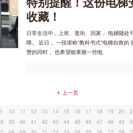
特别提醒！这份电梯
收藏！
日常生活中，上班、逛街、回家， 电梯随处
障。 近日， 一段堪称“教科书式”电梯自救的
赞的同时， 也希望能掌握一些电
上一页
9
10
11
12
13
14
15
16
17
18
19
20
2
38
39
40
41
42
43
44
45
46
47
48
49
5
67
68
69
70
71
72
73
74
75
76
77
78
7