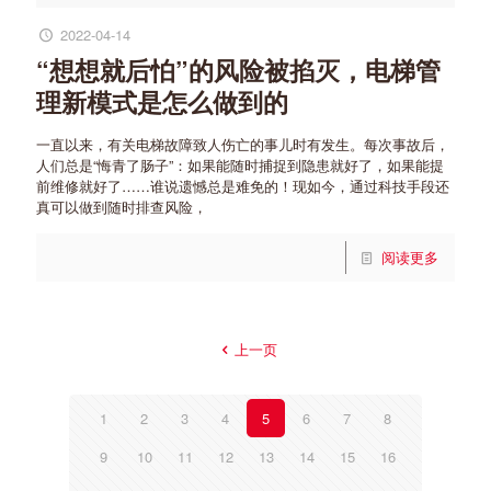
2022-04-14
“想想就后怕”的风险被掐灭，电梯管
理新模式是怎么做到的
一直以来，有关电梯故障致人伤亡的事儿时有发生。每次事故后，
人们总是“悔青了肠子”：如果能随时捕捉到隐患就好了，如果能提
前维修就好了……谁说遗憾总是难免的！现如今，通过科技手段还
真可以做到随时排查风险，
阅读更多
上一页
1
2
3
4
5
6
7
8
9
10
11
12
13
14
15
16