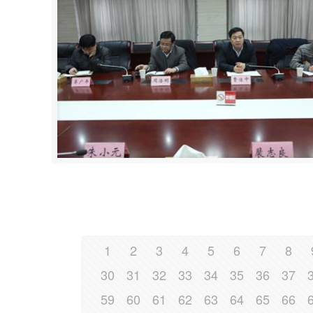
1
2
3
4
5
6
7
8
30
31
32
33
34
35
36
37
59
60
61
62
63
64
65
66