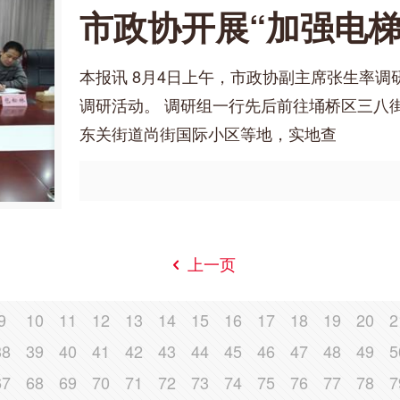
市政协开展“加强电
本报讯 8月4日上午，市政协副主席张生率调
调研活动。 调研组一行先后前往埇桥区三八
东关街道尚街国际小区等地，实地查
上一页
9
10
11
12
13
14
15
16
17
18
19
20
2
38
39
40
41
42
43
44
45
46
47
48
49
5
67
68
69
70
71
72
73
74
75
76
77
78
7