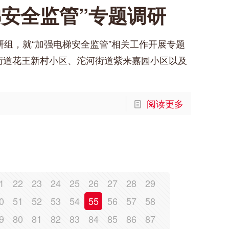
梯安全监管”专题调研
研组，就“加强电梯安全监管”相关工作开展专题
街道花王新村小区、沱河街道紫来嘉园小区以及
阅读更多
1
22
23
24
25
26
27
28
29
0
51
52
53
54
55
56
57
58
9
80
81
82
83
84
85
86
87