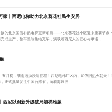
万家丨西尼电梯助力北京葵花社民生安居
承接的北京国债补贴电梯更新项目——北京葵花社小区迎来重要节点：
满完成生产，整车整装集结完毕，满载着西尼人的匠心与承诺，
领航
 五月初，细雨淅沥浸润征程！西尼电梯厂区内，却依旧热火朝天！1
作，正式批量发往中国台湾省，向着海峡彼
丨西尼以创新升级破局加梯难题