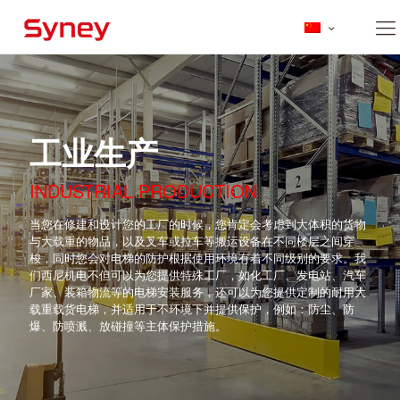
工业生产
INDUSTRIAL PRODUCTION
当您在修建和设计您的工厂的时候，您肯定会考虑到大体积的货物
与大载重的物品，以及叉车或拉车等搬运设备在不同楼层之间穿
梭，同时您会对电梯的防护根据使用环境有着不同级别的要求。我
们西尼机电不但可以为您提供特殊工厂，如化工厂、发电站、汽车
厂家、装箱物流等的电梯安装服务，还可以为您提供定制的耐用大
载重载货电梯，并适用于不环境下并提供保护，例如：防尘、防
爆、防喷溅、放碰撞等主体保护措施。