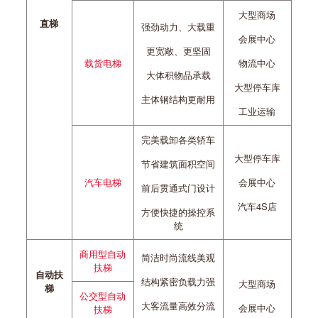
大型商场
直梯
强劲动力、大载重
会展中心
更宽敞、更坚固
载货电梯
物流中心
大体积物品承载
大型停车库
主体钢结构更耐用
工业运输
完美载卸各类轿车
大型停车库
节省建筑面积空间
汽车电梯
会展中心
前后贯通式门设计
汽车4S店
方便快捷的操控系
统
商用型自动
简洁时尚流线美观
扶梯
自动扶
结构紧密负载力强
大型商场
梯
公交型自动
大客流量高效分流
会展中心
扶梯