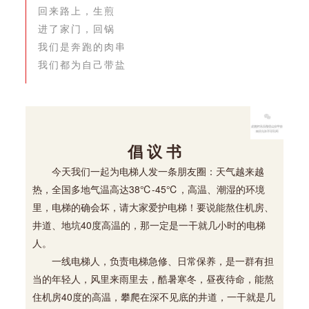
回来路上，生煎
进了家门，回锅
我们是奔跑的肉串
我们都为自己带盐
倡 议 书
今天我们一起为电梯人发一条朋友圈：天气越来越
热，全国多地气温高达38℃-
45℃，高温、潮湿的环境
里，电梯的确会坏，请大家爱护电梯！要说能熬住机房、
井道、地坑40度高温的，那一定是一干就几小时的电梯
人。
一线电梯人，负责电梯急修、日常保养，是一群有担
当的年轻人，风里来雨里去，酷暑寒冬，昼夜待命，能熬
住机房40度的高温，攀爬在深不见底的井道，一干就是几