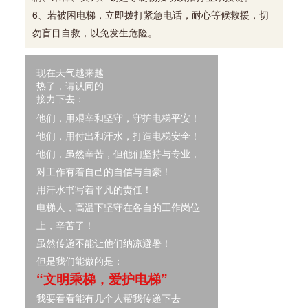
6、若被困电梯，立即拨打紧急电话，耐心等候救援，切
勿盲目自救，以免发生危险。
现在天气越来越
热了，
请认同的
接力下去：
他们，用艰辛和坚守，守护电梯平安！
他们，用付出和汗水，打造电梯安全！
他们，虽然辛苦，但他们坚持与专业，
对工作有着自己的自信与自豪！
用汗水书写着平凡的责任！
电梯人，高温下坚守在各自的工作岗位
上，辛苦了！
虽然传递不能让他们纳凉避暑！
但是我们能做的是：
“
文明乘梯，爱护电梯
”
我要看看能有几个人帮我传递下去