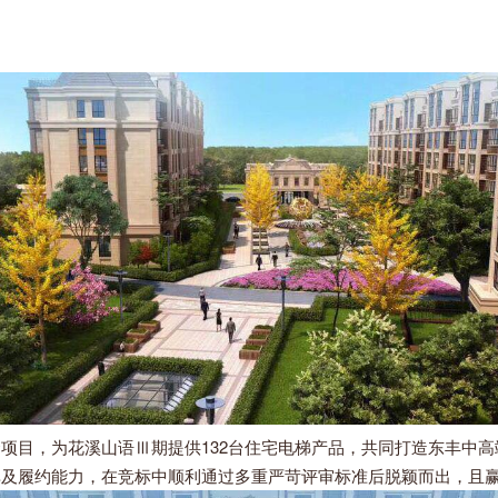
项目，为花溪山语Ⅲ期提供132台住宅电梯产品，共同打造东丰中
碑及履约能力，在竞标中顺利通过多重严苛评审标准后脱颖而出，且