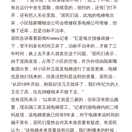
有在运行中发生震颤，很摇晃的，很抖的，还有门打不
开，还有把人关在里面。”居民们说，此地的电梯每次
坏，小区陆家嘴物业公司会维修联系电梯公司维修，但
修了还坏，总是治标不治本。
居民告诉看看新闻Knews记者：“它是每次报修就修一
下，管不到多长时间又坏了，治标不治本的，才换了三
年时间，换上去不多久就发生这个问题。”居民们表示，
由于道路改造，占用了小区的空地，作为补偿由陆家嘴
集团出资，对小区外立面及电梯进行了改造更换，电梯
也是他们找来的，但真没想到是这样的质量。居民说：
“从2018年开始，刚装好没几天就坏了，我们年纪大的人
又住了高，住在28楼根本不敢下去。”
也有居民表示：“以前坏之前是三菱的，但坏没有那么频
繁，现在隔三差五就电梯罢工。”记者扫描电梯内的二维
码发现，该电梯更换已经有5年多，对于电梯来说时间的
确不算长，居民们显然会对其本身质量有疑虑。有居民
认为：“这电梯本来质量就有问题，我们刚搬来的时候，