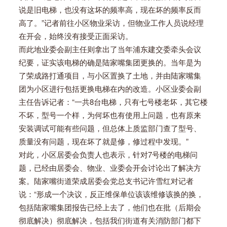
说是旧电梯，也没有这坏的频率高，现在坏的频率反而
高了。”记者前往小区物业采访，但物业工作人员说经理
在开会，始终没有接受正面采访。
而此地业委会副主任则拿出了当年浦东建交委牵头会议
纪要，证实该电梯的确是陆家嘴集团更换的。当年是为
了荣成路打通项目，与小区置换了土地，并由陆家嘴集
团为小区进行包括更换电梯在内的改造。小区业委会副
主任告诉记者：“一共8台电梯，只有七号楼老坏，其它楼
不坏，型号一个样，为何坏也有使用上问题，也有原来
安装调试可能有些问题，但总体上质监部门查了型号、
质量没有问题，现在坏了就是修，修过程中发现。”
对此，小区居委会负责人也表示，针对7号楼的电梯问
题，已经由居委会、物业、业委会开会讨论出了解决方
案。陆家嘴街道荣成居委会党总支书记许雪红对记者
说：“形成一个决议，反正维保单位该该维修该换的换，
包括陆家嘴集团报告已经上去了，他们也在批（后期会
彻底解决）彻底解决，包括我们街道有关消防部门都下