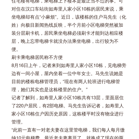
住宅楼有电梯，乘电梯上下楼本是最正当不过的事。可
对住在汉口车站街如寿里人家小区10栋的居民来说，乘
坐电梯却有点“小麻烦”。近日，该楼栋的住户马先生（化
姓）向极目新闻热线反映，半个月前小区电梯突然被加
装分层刷卡机，居民乘坐电梯必须刷卡才能到达相应楼
层，晚上忘带电梯卡就没办法乘坐电梯，出行较为不
便。
刷卡乘电梯居民称不方便
8月16日上午，记者来到如寿里人家小区10栋，见电梯旁
边有一间小屋，屋内坐着一位中年女士。马先生说她是
目前的楼栋电梯管理员，“现在有两人轮班进行电梯管
理，她们其实也是这栋楼里的住户。”
记者了解到，如寿里人家小区10栋共有13层，里面居住
了220户居民，有2部电梯。马先生告诉记者，如寿里人
家小区10栋住户因历史原因，这栋楼平时没有物业进行
管理。
“此前一直有一对老夫妻在这里管电梯，我们每人每月缴
纳10元电梯费。最近老夫妻离开了，就换成了现在的两